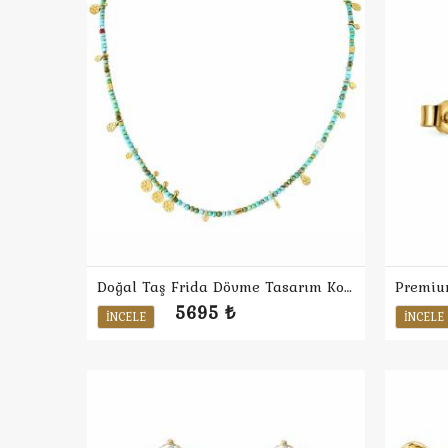
Doğal Taş Frida Dövme Tasarım Kolye
5695 ₺
İNCELE
İNCELE