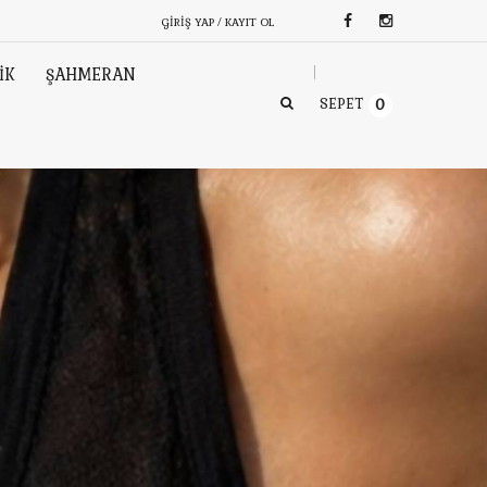
GIRIŞ YAP / KAYIT OL
İK
ŞAHMERAN
SEPET
0