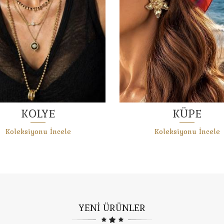
YÜZÜK
BİLEKLİK
Koleksiyonu İncele
Koleksiyonu İncele
YENİ ÜRÜNLER