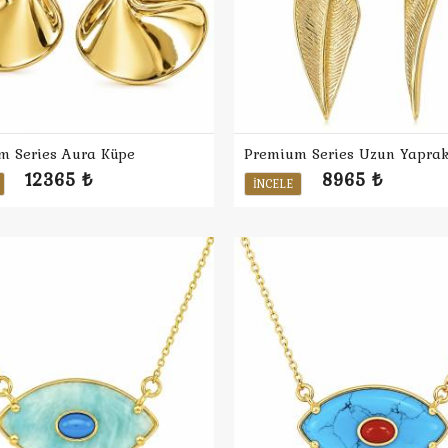
m Series Aura Küpe
Premium Series Uzun Yapra
12365 ₺
8965 ₺
İNCELE