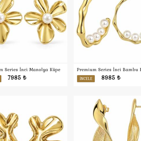
m Series İnci Manolya Küpe
7985 ₺
8985 ₺
İNCELE