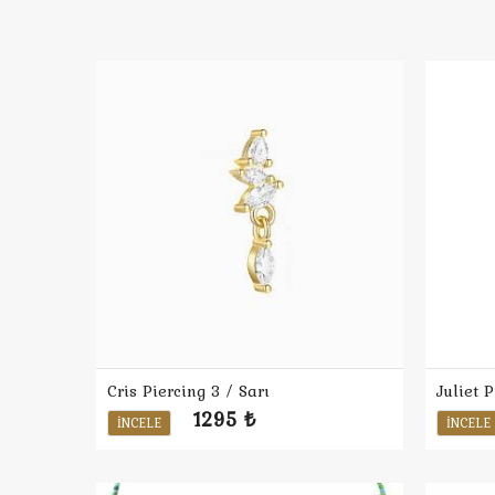
Cris Piercing 3 / Sarı
Juliet P
1295 ₺
İNCELE
İNCELE