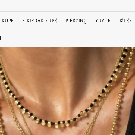
KÜPE
KIKIRDAK KÜPE
PIERCING
YÜZÜK
BİLEKL
N