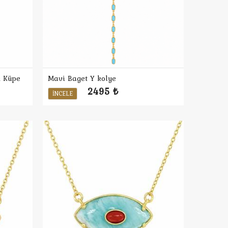
k Küpe
Mavi Baget Y kolye
2495 ₺
İNCELE