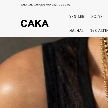
CAKA TAKI TASARIM
+90 532 706 65 02
YENİLER
KOLYE
HALHAL
14K ALTI