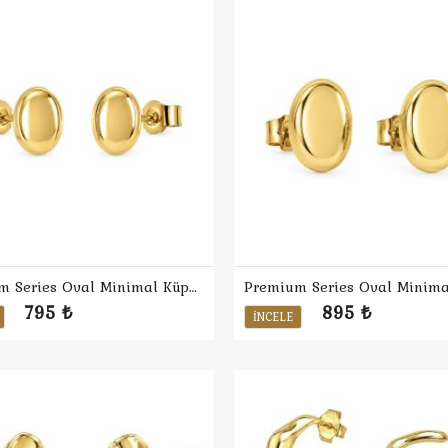
Premium Series Oval Minimal Küpe S
795 ₺
895 ₺
İNCELE