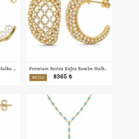
Premium Series İnci Bambu Halka Küpe
Premium Series Kafes Bombe Halka Küpe
8365 ₺
İNCELE