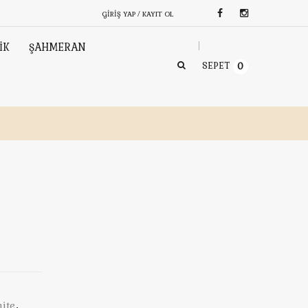
GIRIŞ YAP / KAYIT OL
İK
ŞAHMERAN
SEPET
0
ite
,