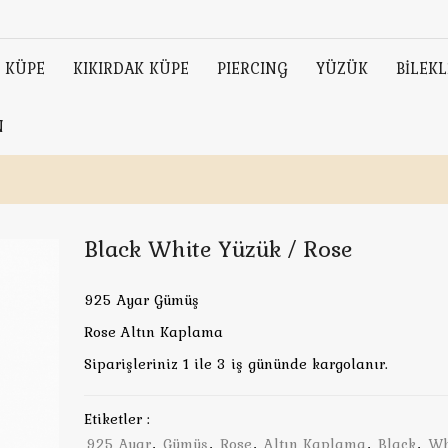
KÜPE
KIKIRDAK KÜPE
PIERCING
YÜZÜK
BİLEKL
N
Black White Yüzük / Rose
925 Ayar Gümüş
Rose Altın Kaplama
Siparişleriniz 1 ile 3 iş gününde kargolanır.
Etiketler :
925 Ayar
,
Gümüş
,
Rose
,
Altın Kaplama
,
Black
,
Wh