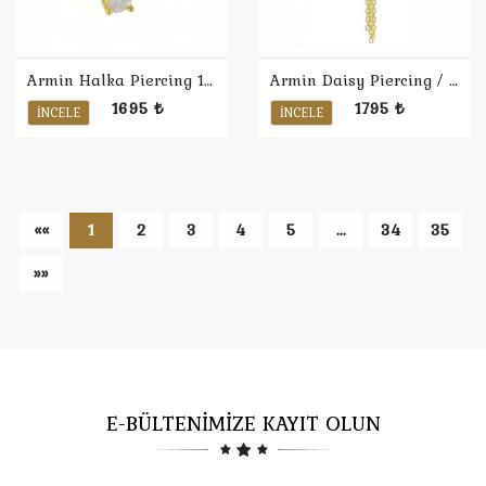
Armin Halka Piercing 1 / Sarı
Armin Daisy Piercing / Sarı
1695 ₺
1795 ₺
İNCELE
İNCELE
««
1
2
3
4
5
...
34
35
»»
E-BÜLTENİMİZE KAYIT OLUN