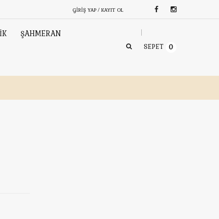
GIRIŞ YAP / KAYIT OL
İK
ŞAHMERAN
SEPET
0