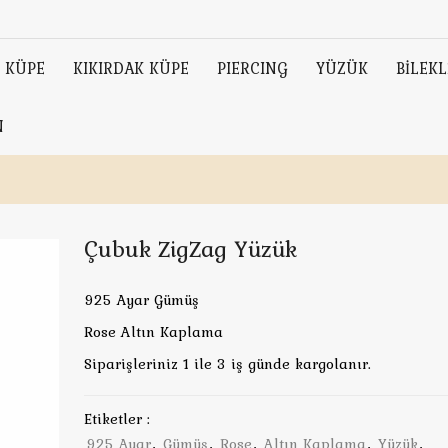
KÜPE
KIKIRDAK KÜPE
PIERCING
YÜZÜK
BİLEKL
N
Çubuk ZigZag Yüzük
925 Ayar Gümüş
Rose Altın Kaplama
Siparişleriniz 1 ile 3 iş günde kargolanır.
Etiketler :
925 Ayar
,
Gümüş
,
Rose
,
Altın Kaplama
,
Yüzük
,