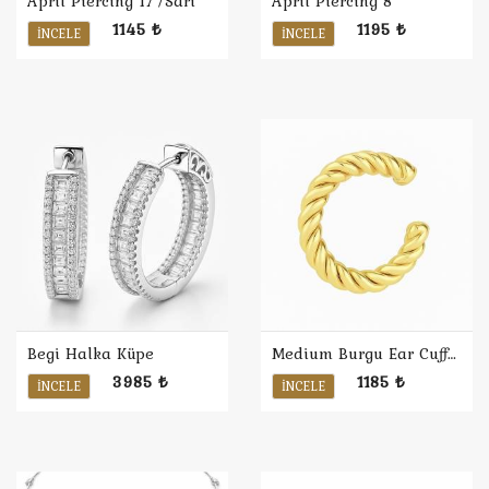
April Piercing 17 /Sarı
April Piercing 8
1145 ₺
1195 ₺
İNCELE
İNCELE
Begi Halka Küpe
Medium Burgu Ear Cuff / Sarı
3985 ₺
1185 ₺
İNCELE
İNCELE