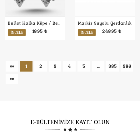
Bullet Halka Küpe / Beyaz
Markiz Suyolu Gerdanlık
1895 ₺
24895 ₺
İNCELE
İNCELE
««
1
2
3
4
5
...
385
386
»»
E-BÜLTENİMİZE KAYIT OLUN