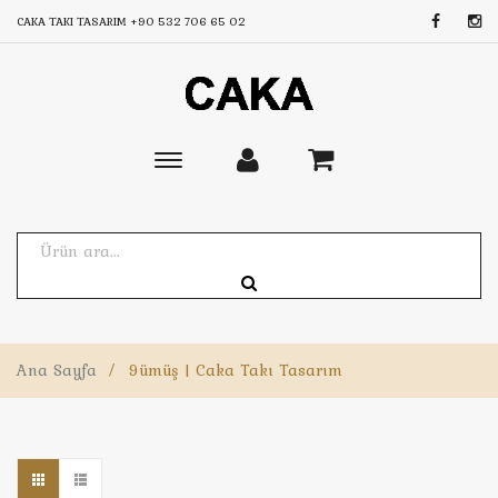
CAKA TAKI TASARIM
+90 532 706 65 02
Toggle
main
navigation
Ana Sayfa
/
9ümüş | Caka Takı Tasarım