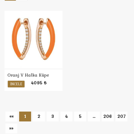
Oranj V Halka Küpe
4095 ₺
İNCELE
««
1
2
3
4
5
...
206
207
»»