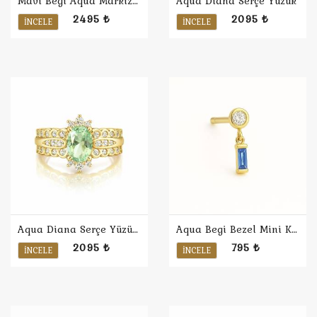
Mavi Begi Aqua Markiz Yüzük / Sarı
Aqua Diana Serçe Yüzük
2495 ₺
2095 ₺
İNCELE
İNCELE
Aqua Diana Serçe Yüzük / Sarı
Aqua Begi Bezel Mini Küpe
2095 ₺
795 ₺
İNCELE
İNCELE