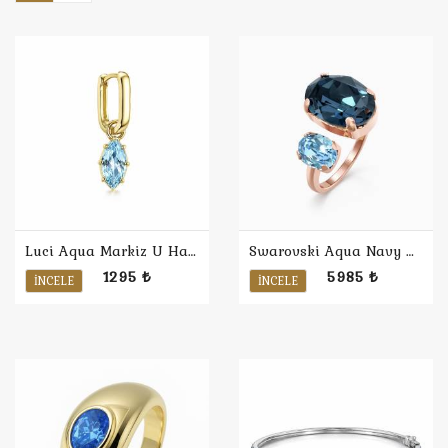
Luci Aqua Markiz U Halka Küpe
Swarovski Aqua Navy Yüzük
1295 ₺
5985 ₺
İNCELE
İNCELE