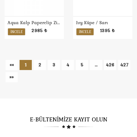
Aqua Kalp Paperclip Zincir Kolye
Ivy Küpe / Sarı
2985 ₺
1395 ₺
İNCELE
İNCELE
««
1
2
3
4
5
...
426
427
»»
E-BÜLTENİMİZE KAYIT OLUN