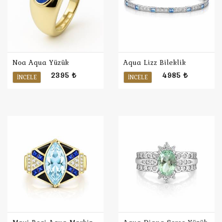
Noa Aqua Yüzük
Aqua Lizz Bileklik
2395 ₺
4985 ₺
İNCELE
İNCELE