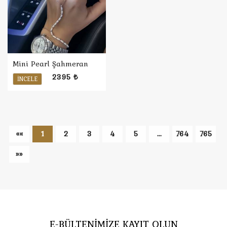
Mini Pearl Şahmeran
2395 ₺
İNCELE
««
1
2
3
4
5
...
764
765
»»
E-BÜLTENİMİZE KAYIT OLUN