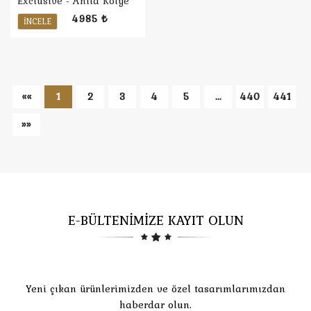
Exclusive - Anita Kolye
4985 ₺
İNCELE
««
1
2
3
4
5
...
440
441
»»
E-BÜLTENİMİZE KAYIT OLUN
Yeni çıkan ürünlerimizden ve özel tasarımlarımızdan
haberdar olun.