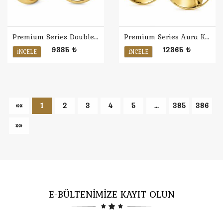
Premium Series Double Küpe
Premium Series Aura Küpe
9385 ₺
12365 ₺
İNCELE
İNCELE
««
1
2
3
4
5
...
385
386
»»
E-BÜLTENİMİZE KAYIT OLUN