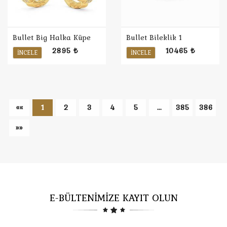
Bullet Big Halka Küpe
Bullet Bileklik 1
2895 ₺
10465 ₺
İNCELE
İNCELE
««
1
2
3
4
5
...
385
386
»»
E-BÜLTENİMİZE KAYIT OLUN