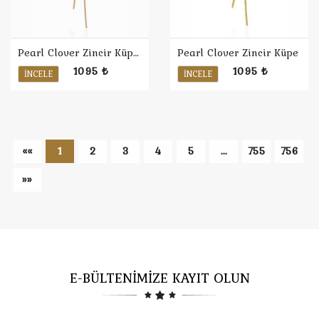
Pearl Clover Zincir Küpe / Rose
Pearl Clover Zincir Küpe
1095 ₺
1095 ₺
İNCELE
İNCELE
««
1
2
3
4
5
...
755
756
»»
E-BÜLTENİMİZE KAYIT OLUN