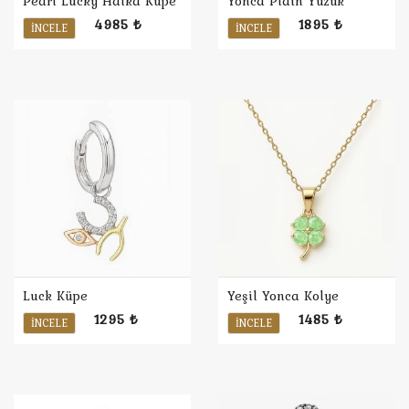
Pearl Lucky Halka Küpe
Yonca Plain Yüzük
4985 ₺
1895 ₺
İNCELE
İNCELE
Luck Küpe
Yeşil Yonca Kolye
1295 ₺
1485 ₺
İNCELE
İNCELE