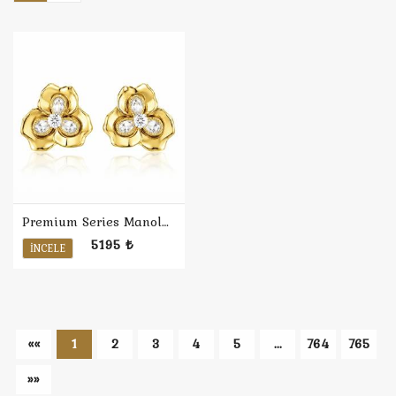
Premium Series Manolya Küpe
5195 ₺
İNCELE
««
1
2
3
4
5
...
764
765
»»