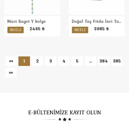
Mavi Baget Y kolye
Doğal Taş Frida İnci Tasarım Kolye
2495 ₺
3985 ₺
İNCELE
İNCELE
««
1
2
3
4
5
...
384
385
»»
E-BÜLTENİMİZE KAYIT OLUN