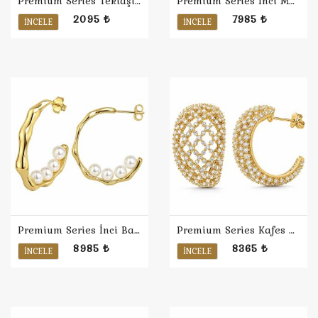
Premium Series Tektaşlı İki Ton Küpe
Premium Series İnci Manolya Küpe
2095 ₺
7985 ₺
İNCELE
İNCELE
Premium Series İnci Bambu Halka Küpe
Premium Series Kafes Bombe Halka Küpe
8985 ₺
8365 ₺
İNCELE
İNCELE