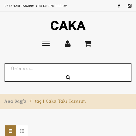
CAKA TAKI TASARIM
+90 532 706 65 02
Toggle
main
navigation
Ana Sayfa
/
taç | Caka Takı Tasarım