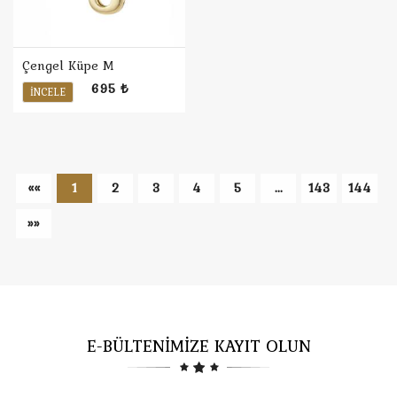
Çengel Küpe M
695 ₺
İNCELE
««
1
2
3
4
5
...
143
144
»»
E-BÜLTENİMİZE KAYIT OLUN