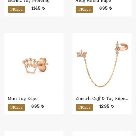
Markiz Taç Piercing
Ataç Halka Küpe
1145 ₺
695 ₺
İNCELE
İNCELE
Mini Taç Küpe
Zincirli Cuff & Taç Küpe / Rose
695 ₺
1295 ₺
İNCELE
İNCELE