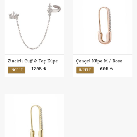
Zincirli Cuff & Taç Küpe
Çengel Küpe M / Rose
1295 ₺
695 ₺
İNCELE
İNCELE