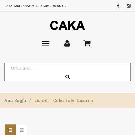
CAKA TAKI TASARIM
+90 532 706 65 02
Toggle
main
navigation
Ana Sayfa
/
zümrüt | Caka Takı Tasarım