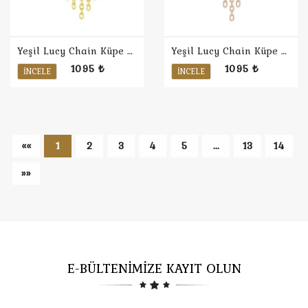
Yeşil Lucy Chain Küpe / Sarı
Yeşil Lucy Chain Küpe / Rose
1095 ₺
1095 ₺
İNCELE
İNCELE
««
1
2
3
4
5
...
13
14
»»
E-BÜLTENİMİZE KAYIT OLUN