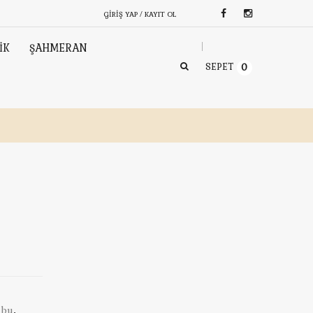
GIRIŞ YAP / KAYIT OL
İK
ŞAHMERAN
SEPET
0
uby
,