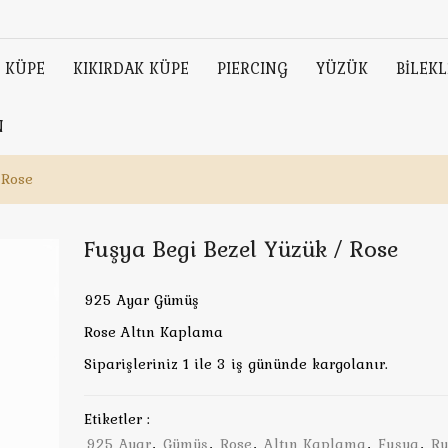
KÜPE
KIKIRDAK KÜPE
PIERCING
YÜZÜK
BİLEKL
N
 Rose
Fuşya Begi Bezel Yüzük / Rose
925 Ayar Gümüş
Rose Altın Kaplama
Siparişleriniz 1 ile 3 iş gününde kargolanır.
Etiketler :
925 Ayar
,
Gümüş
,
Rose
,
Altın Kaplama
,
Fuşya
,
R