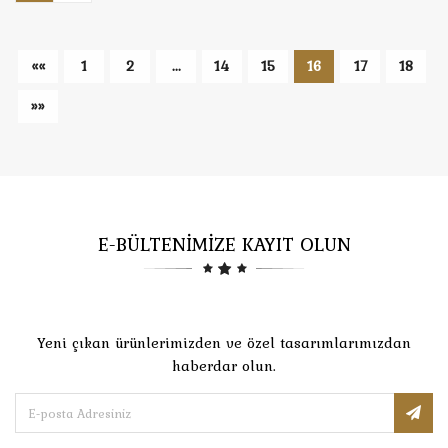
««
1
2
...
14
15
16
17
18
»»
E-BÜLTENİMİZE KAYIT OLUN
Yeni çıkan ürünlerimizden ve özel tasarımlarımızdan
haberdar olun.