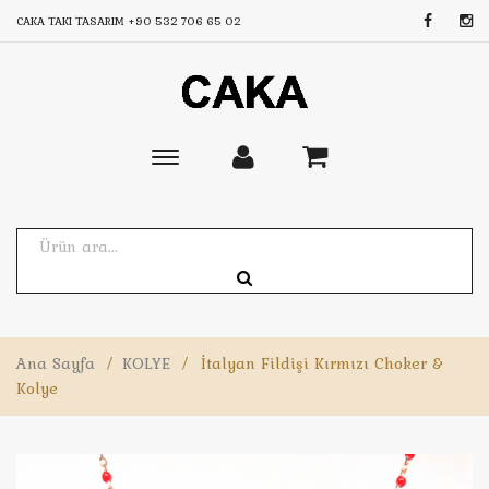
CAKA TAKI TASARIM
+90 532 706 65 02
Toggle
main
navigation
Ana Sayfa
/
KOLYE
/
İtalyan Fildişi Kırmızı Choker &
Kolye