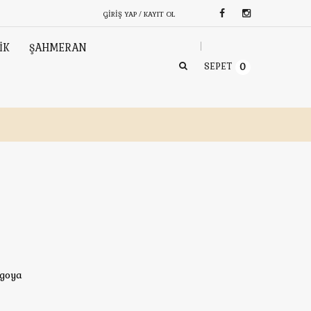
GIRIŞ YAP / KAYIT OL
İK
ŞAHMERAN
SEPET
0
rgoya