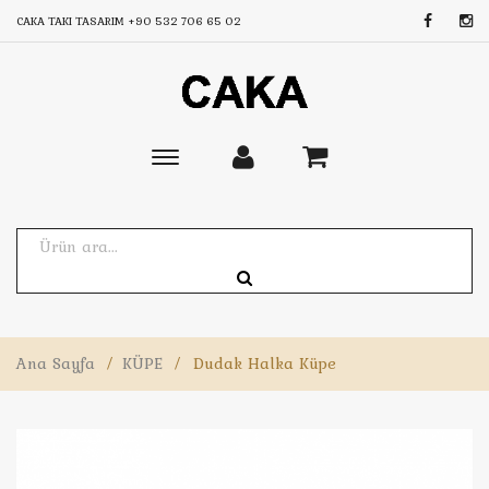
CAKA TAKI TASARIM
+90 532 706 65 02
Toggle
main
navigation
Ana Sayfa
/
KÜPE
/
Dudak Halka Küpe