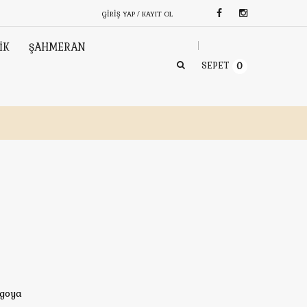
GIRIŞ YAP / KAYIT OL
İK
ŞAHMERAN
SEPET
0
rgoya