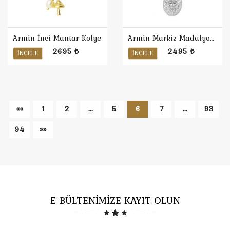
Armin İnci Mantar Kolye
Armin Markiz Madalyon Kolye
2695 ₺
2495 ₺
İNCELE
İNCELE
««
1
2
...
5
6
7
...
93
94
»»
E-BÜLTENİMİZE KAYIT OLUN