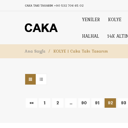
CAKA TAKI TASARIM
+90 532 706 65 02
YENİLER
KOLYE
HALHAL
14K ALTI
Ana Sayfa
/
KOLYE | Caka Takı Tasarım
««
1
2
...
90
91
92
93