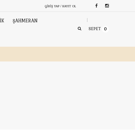
GIRIŞ YAP / KAYIT OL
İK
ŞAHMERAN
SEPET
0