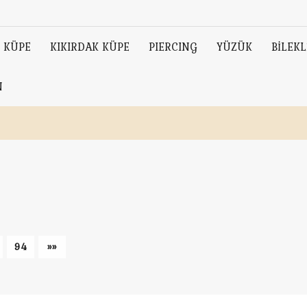
KÜPE
KIKIRDAK KÜPE
PIERCING
YÜZÜK
BİLEKL
N
94
»»