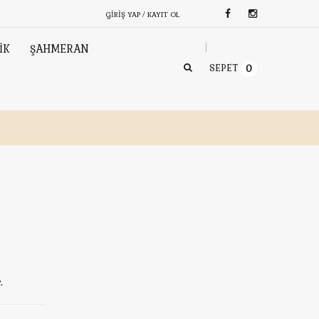
GIRIŞ YAP / KAYIT OL
İK
ŞAHMERAN
SEPET
0
.