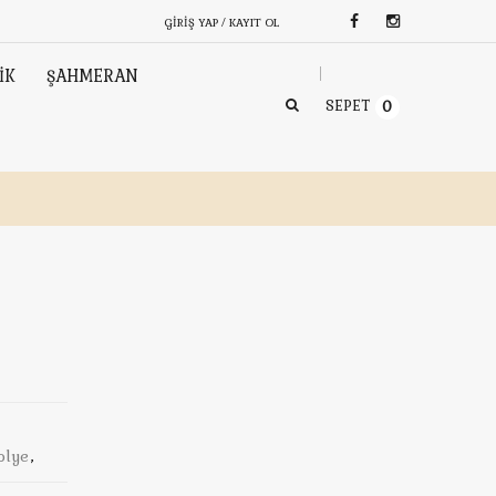
GIRIŞ YAP / KAYIT OL
İK
ŞAHMERAN
SEPET
0
olye
,