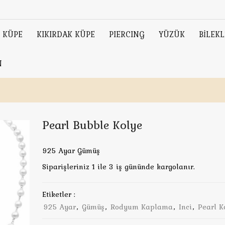
KÜPE
KIKIRDAK KÜPE
PIERCING
YÜZÜK
BİLEKL
N
Pearl Bubble Kolye
925 Ayar Gümüş
Siparişleriniz 1 ile 3 iş gününde kargolanır.
Etiketler :
925 Ayar
,
Gümüş
,
Rodyum Kaplama
,
Inci
,
Pearl K