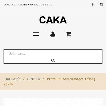
CAKA TAKI TASARIM
+90 532 706 65 02
Toggle
main
navigation
Ana Sayfa
/
YENİLER
/
Premium Series Baget Tektaş
Yüzük