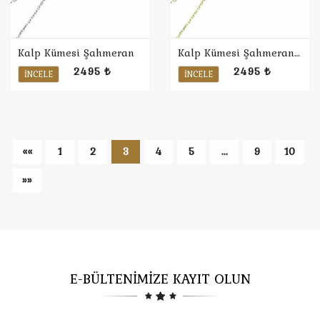
Kalp Kümesi Şahmeran
Kalp Kümesi Şahmeran / Sarı
2495 ₺
2495 ₺
İNCELE
İNCELE
««
1
2
3
4
5
...
9
10
»»
E-BÜLTENİMİZE KAYIT OLUN