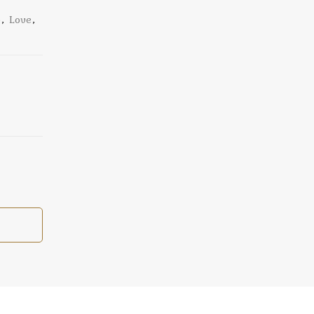
p
,
Love
,