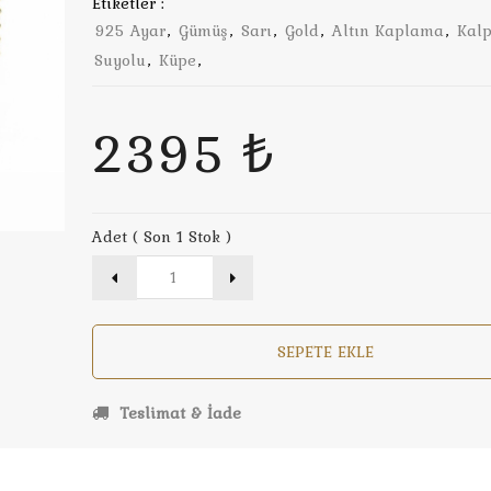
Etiketler :
925 Ayar
,
Gümüş
,
Sarı
,
Gold
,
Altın Kaplama
,
Kal
Suyolu
,
Küpe
,
2395 ₺
Adet ( Son 1 Stok )
SEPETE EKLE
Teslimat & İade