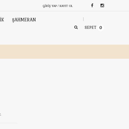
GIRIŞ YAP / KAYIT OL
İK
ŞAHMERAN
SEPET
0
.