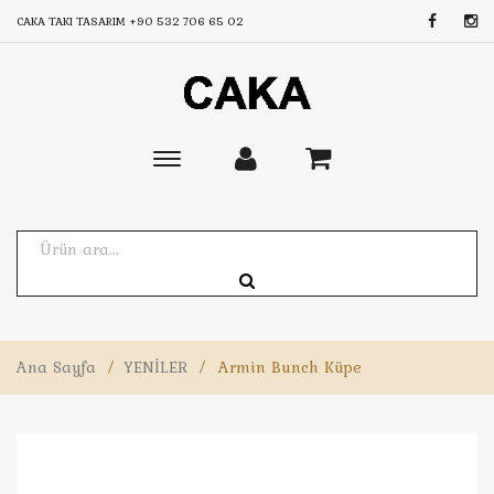
CAKA TAKI TASARIM
+90 532 706 65 02
Toggle
main
navigation
Ana Sayfa
/
YENİLER
/
Armin Bunch Küpe