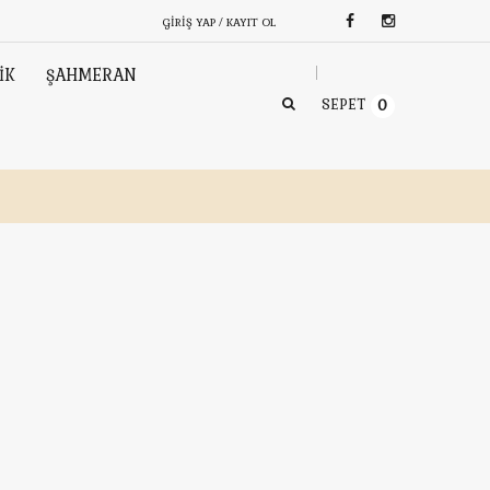
GIRIŞ YAP / KAYIT OL
İK
ŞAHMERAN
SEPET
0