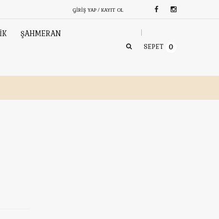
GIRIŞ YAP / KAYIT OL
İK
ŞAHMERAN
SEPET
0