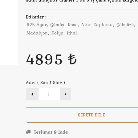
Satın aldığınız ürünler 1 ile 3 iş günü içinde kargola
Etiketler :
925 Ayar
,
Gümüş
,
Rose
,
Altın Kaplama
,
Gökyüzü
,
Madalyon
,
Kolye
,
Ithal
,
4895 ₺
Adet ( Son 1 Stok )
SEPETE EKLE
Teslimat & İade