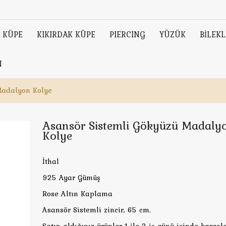
KÜPE
KIKIRDAK KÜPE
PIERCING
YÜZÜK
BİLEKL
N
Madalyon Kolye
Asansör Sistemli Gökyüzü Madaly
Kolye
İthal
925 Ayar Gümüş
Rose Altın Kaplama
Asansör Sistemli zincir, 65 cm.