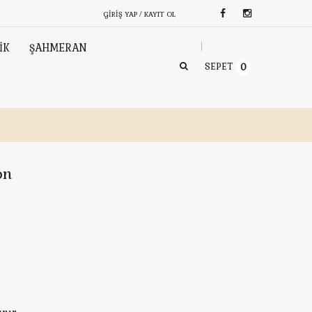
GIRIŞ YAP / KAYIT OL
İK
ŞAHMERAN
SEPET
0
on