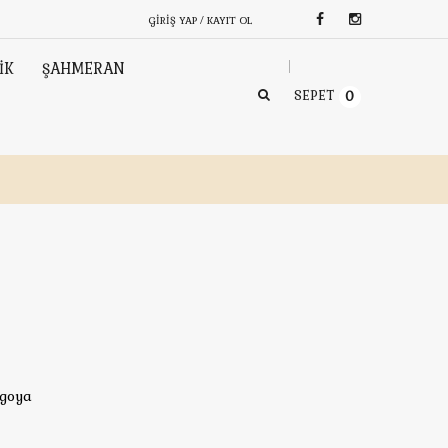
GIRIŞ YAP / KAYIT OL
İK
ŞAHMERAN
SEPET
0
rgoya