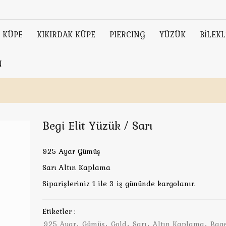
KÜPE
KIKIRDAK KÜPE
PIERCING
YÜZÜK
BİLEKL
N
Begi Elit Yüzük / Sarı
925 Ayar Gümüş
Sarı Altın Kaplama
Siparişleriniz 1 ile 3 iş gününde kargolanır.
Etiketler :
925 Ayar
,
Gümüş
,
Gold
,
Sarı
,
Altın Kaplama
,
Bag