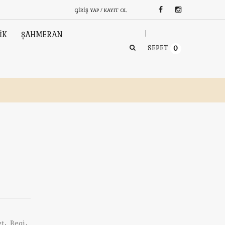
GIRIŞ YAP / KAYIT OL
İK
ŞAHMERAN
SEPET
0
et
,
Begi
,