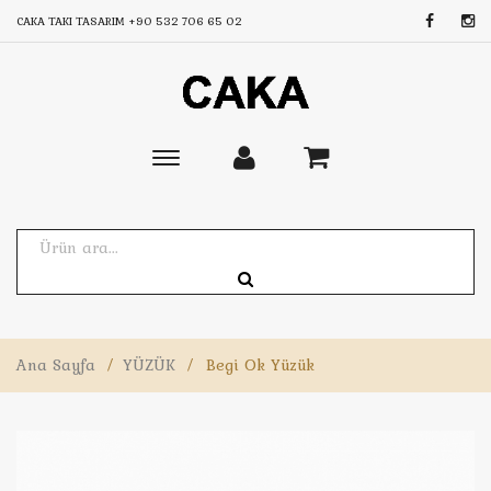
CAKA TAKI TASARIM
+90 532 706 65 02
Toggle
main
navigation
Ana Sayfa
/
YÜZÜK
/
Begi Ok Yüzük