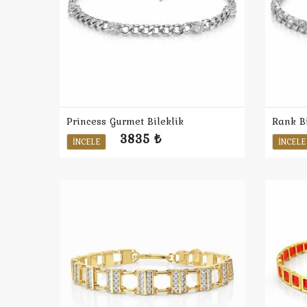
Princess Gurmet Bileklik
Rank Bi
3835 ₺
İNCELE
İNCELE