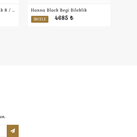
Alloy Tasarım Unisex Bileklik 8 / Siyah
Hanna Black Begi Bileklik
4685 ₺
İNCELE
un.