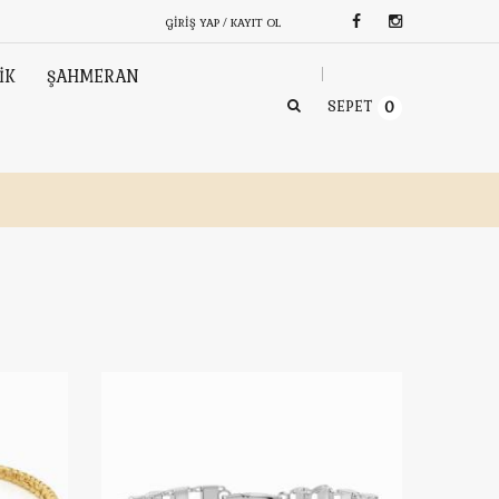
GIRIŞ YAP / KAYIT OL
İK
ŞAHMERAN
SEPET
0