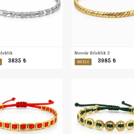
leklik
Nervür Bileklik 2
3835 ₺
3985 ₺
İNCELE