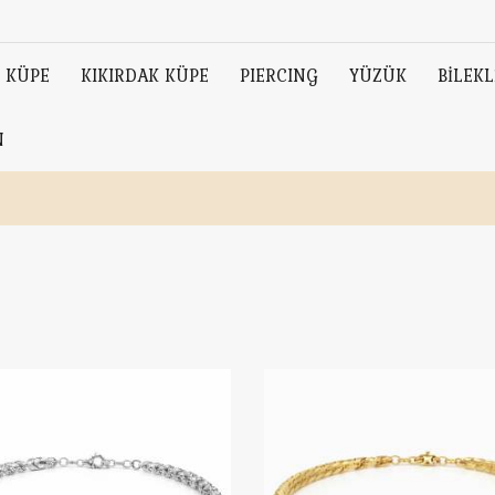
KÜPE
KIKIRDAK KÜPE
PIERCING
YÜZÜK
BİLEKL
N