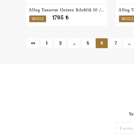
Alloy Tasarım Unisex Bileklik 10 / Ekru
1795 ₺
İNCELE
İNCELE
««
1
2
...
5
6
7
...
Ye