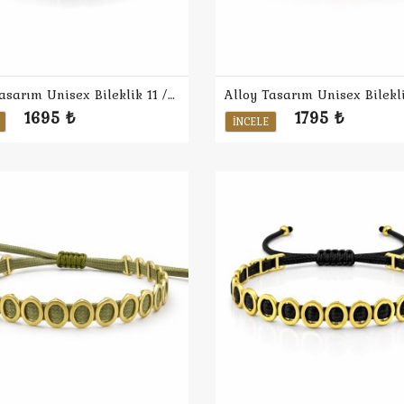
Alloy Tasarım Unisex Bileklik 11 / Kırmızı
1695 ₺
1795 ₺
İNCELE