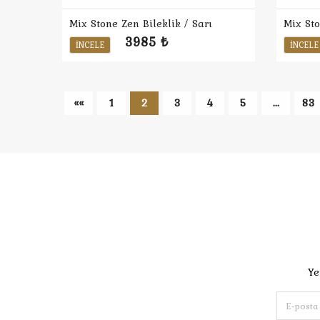
Mix Stone Zen Bileklik / Sarı
Mix Sto
3985 ₺
İNCELE
İNCELE
««
1
2
3
4
5
...
83
Ye