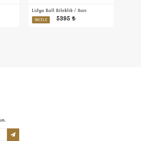
Lidya Ball Bileklik / Sarı
5395 ₺
İNCELE
un.