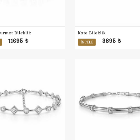
urmet Bileklik
Kate Bileklik
11695 ₺
3895 ₺
İNCELE