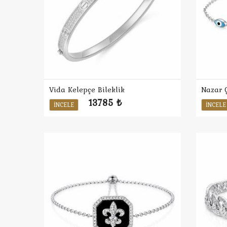
Vida Kelepçe Bileklik
Nazar G
13785 ₺
İNCELE
İNCELE