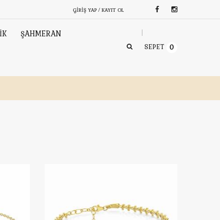
GIRIŞ YAP / KAYIT OL
İK
ŞAHMERAN
SEPET
0