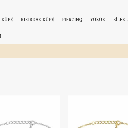
KÜPE
KIKIRDAK KÜPE
PIERCING
YÜZÜK
BİLEKL
N