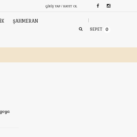
GIRIŞ YAP / KAYIT OL
İK
ŞAHMERAN
SEPET
0
rgoya