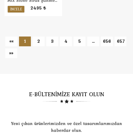
Mix Stone Stras Şahmeran
2495 ₺
İNCELE
««
1
2
3
4
5
...
656
657
»»
E-BÜLTENİMİZE KAYIT OLUN
Yeni çıkan ürünlerimizden ve özel tasarımlarımızdan
haberdar olun.