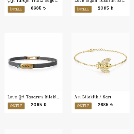
Çift Taraflı Yıldız Suyolu Bileklik
Luck Siyah Tasarım Bileklik
6685 ₺
2095 ₺
İNCELE
İNCELE
Love Gri Tasarım Bileklik
Arı Bileklik / Sarı
2095 ₺
2685 ₺
İNCELE
İNCELE