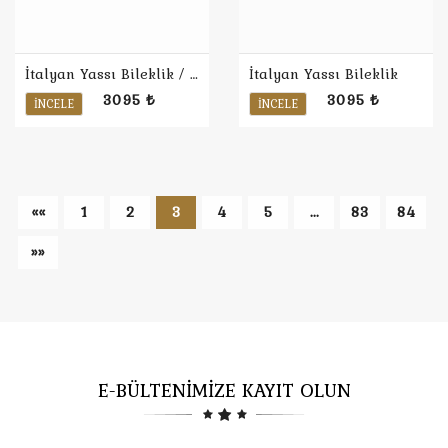
İtalyan Yassı Bileklik / Rose
İtalyan Yassı Bileklik
3095 ₺
3095 ₺
İNCELE
İNCELE
««
1
2
3
4
5
...
83
84
»»
E-BÜLTENİMİZE KAYIT OLUN