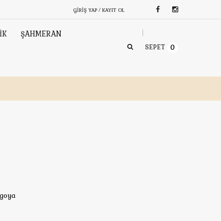
GIRIŞ YAP / KAYIT OL
İK
ŞAHMERAN
SEPET
0
rgoya