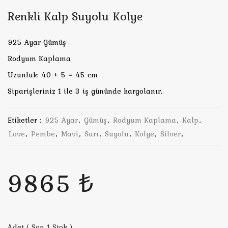
Renkli Kalp Suyolu Kolye
925 Ayar Gümüş
Rodyum Kaplama
Uzunluk: 40 + 5 = 45 cm
Siparişleriniz 1 ile 3 iş gününde kargolanır.
Etiketler :
925 Ayar
,
Gümüş
,
Rodyum Kaplama
,
Kalp
,
Love
,
Pembe
,
Mavi
,
Sarı
,
Suyolu
,
Kolye
,
Silver
,
9865 ₺
Adet ( Son 1 Stok )