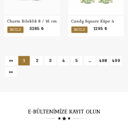
Charm Bileklik 8 / 16 cm
Candy Square Küpe 4
3285 ₺
1295 ₺
İNCELE
İNCELE
««
1
2
3
4
5
...
498
499
»»
E-BÜLTENİMİZE KAYIT OLUN