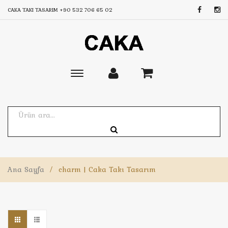
CAKA TAKI TASARIM
+90 532 706 65 02
Toggle
main
navigation
Ana Sayfa
/
charm | Caka Takı Tasarım