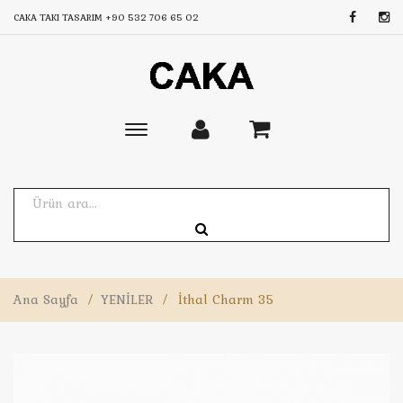
CAKA TAKI TASARIM
+90 532 706 65 02
Toggle
main
navigation
Ana Sayfa
/
YENİLER
/
İthal Charm 35