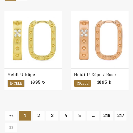
Heidi U Küpe
Heidi U Küpe / Rose
1695 ₺
1695 ₺
İNCELE
İNCELE
««
1
2
3
4
5
...
216
217
»»