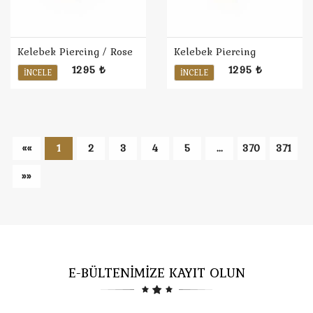
Kelebek Piercing / Rose
Kelebek Piercing
1295 ₺
1295 ₺
İNCELE
İNCELE
««
1
2
3
4
5
...
370
371
»»
E-BÜLTENİMİZE KAYIT OLUN