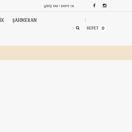
GIRIŞ YAP / KAYIT OL
İK
ŞAHMERAN
SEPET
0