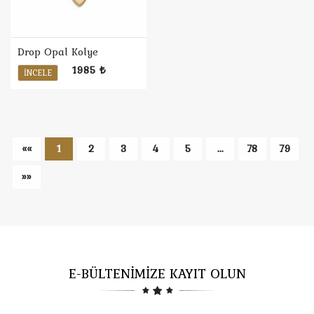
Drop Opal Kolye
1985 ₺
İNCELE
««
1
2
3
4
5
...
78
79
»»
E-BÜLTENİMİZE KAYIT OLUN