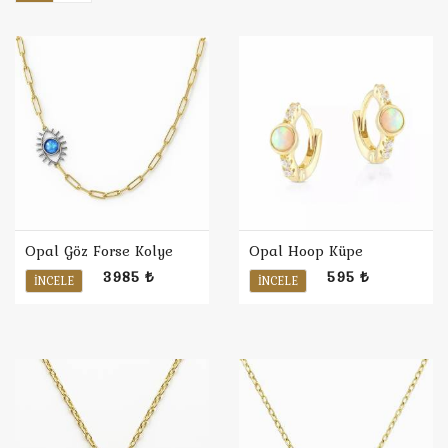
Opal Göz Forse Kolye
Opal Hoop Küpe
3985 ₺
595 ₺
İNCELE
İNCELE