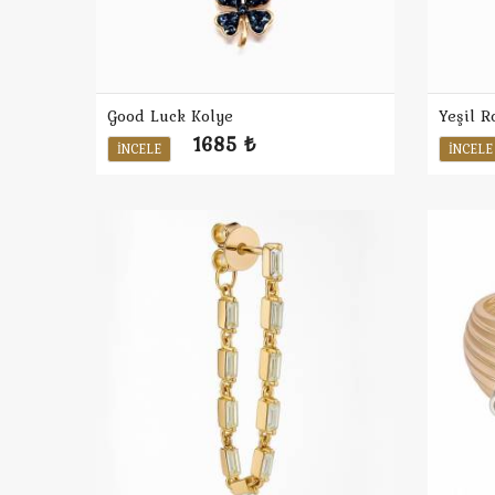
Good Luck Kolye
Yeşil R
1685 ₺
İNCELE
İNCELE