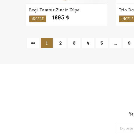
Begi Tamtur Zincir Küpe
Trio Da
1695 ₺
İNCELE
İNCELE
««
1
2
3
4
5
...
9
Ye