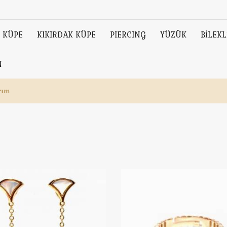
KÜPE
KIKIRDAK KÜPE
PIERCING
YÜZÜK
BİLEKL
N
rım