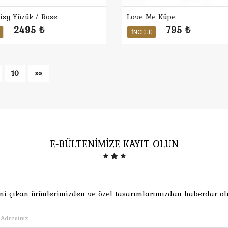
isy Yüzük / Rose
Love Me Küpe
2495 ₺
795 ₺
İNCELE
10
»»
E-BÜLTENİMİZE KAYIT OLUN
ni çıkan ürünlerimizden ve özel tasarımlarımızdan haberdar ol