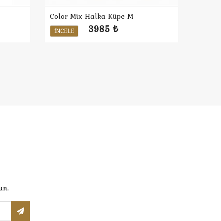
Color Mix Halka Küpe M
3985 ₺
İNCELE
un.