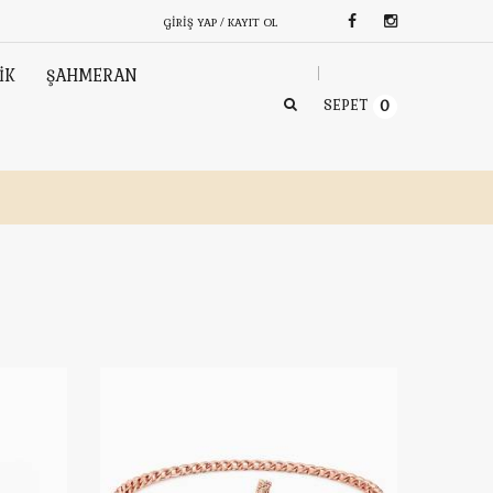
GIRIŞ YAP / KAYIT OL
İK
ŞAHMERAN
SEPET
0