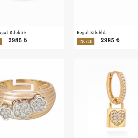
oyal Bileklik
Royal Bileklik
2985 ₺
2985 ₺
İNCELE